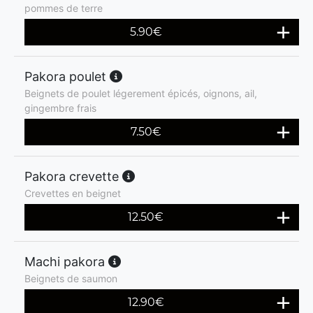
pommes de terre
5.90
€
Pakora poulet
Beignets de poulet légerement épicés, oignons, ail,
gingembre frais
7.50
€
Pakora crevette
Crevettes en beignet
12.50
€
Machi pakora
Beignets de saumon
12.90
€