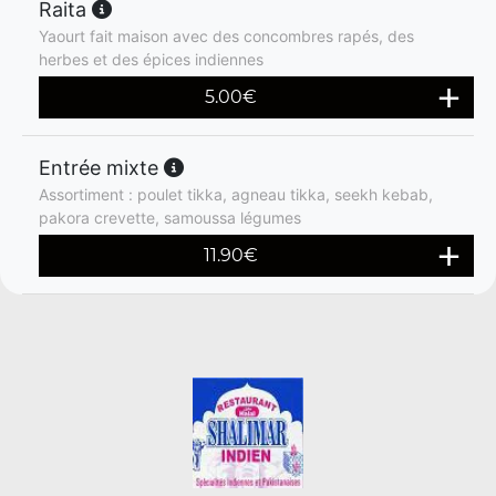
Raita
Yaourt fait maison avec des concombres rapés, des
herbes et des épices indiennes
5.00
€
Entrée mixte
Assortiment : poulet tikka, agneau tikka, seekh kebab,
pakora crevette, samoussa légumes
11.90
€