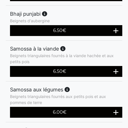
Bhaji punjabi
Beignets d'aubergine
6.50
€
Samossa à la viande
Beignets triangulaires fourrés à la viande hachée et aux
petits pois
6.50
€
Samossa aux légumes
Beignets triangulaires fourrés aux petits pois et aux
pommes de terre
6.00
€