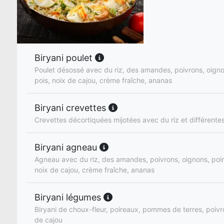
Biryani poulet
Poulet désossé avec du riz, des amandes, poivrons, oignon
pois, noix de cajou, crème fraîche, ananas
Biryani crevettes
Crevettes décortiquées mijotées avec du riz et différente
Biryani agneau
Agneau avec du riz, des amandes, poivrons, oignons, poire
noix de cajou, crème fraîche, ananas
Biryani légumes
Biryani de choux-fleur, poireaux, pommes de terres, poivro
de cajou