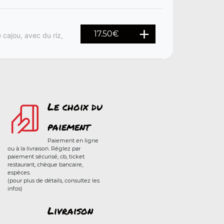
17.50
€
 cajou, avec du riz,
Le choix du
paiement
Paiement en ligne
ou à la livraison. Réglez par
paiement sécurisé, cb, ticket
restaurant, chèque bancaire,
espèces.
(pour plus de détails, consultez les
infos)
Livraison