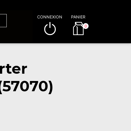
CONNEXION
PANIER
0
rter
(57070)