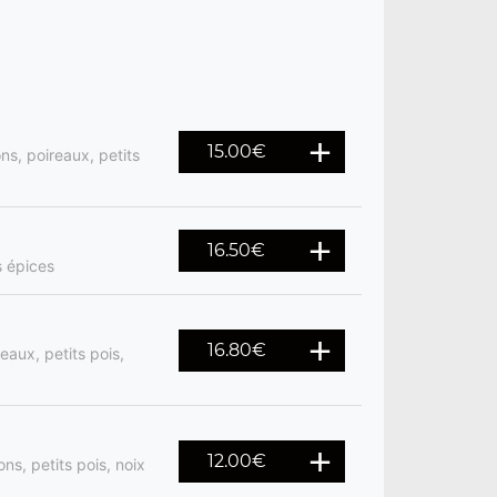
15.00
€
s, poireaux, petits
16.50
€
s épices
16.80
€
aux, petits pois,
12.00
€
ns, petits pois, noix