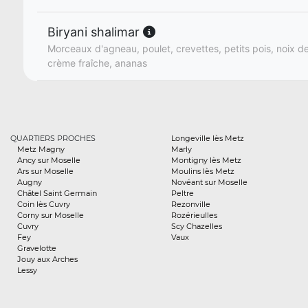
Biryani shalimar
Morceaux d'agneau, poulet, crevettes, petits pois, noix de
crème fraîche, ananas
QUARTIERS PROCHES
Longeville lès Metz
Metz Magny
Marly
Ancy sur Moselle
Montigny lès Metz
Ars sur Moselle
Moulins lès Metz
Augny
Novéant sur Moselle
Châtel Saint Germain
Peltre
Coin lès Cuvry
Rezonville
Corny sur Moselle
Rozérieulles
Cuvry
Scy Chazelles
Fey
Vaux
Gravelotte
Jouy aux Arches
Lessy