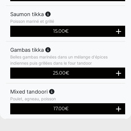
Saumon tikka
Poisson mariné et grillé
15.00
€
Gambas tikka
Belles gambas marinées dans un mélange d'épices
indiennes puis grillées dans le four tandoor
25.00
€
Mixed tandoori
Poulet, agneau, poisson
17.00
€