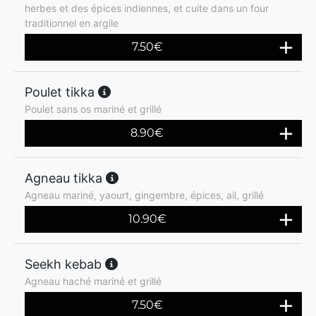
herbes et des épices indiennes, et cuite dans un four
traditionnel en argile
7.50
€
Poulet tikka
Poulet sans os mariné et grillé
8.90
€
Agneau tikka
Agneau mariné, yaourt, gingembre, épices, ail, grillé
10.90
€
Seekh kebab
Agneau haché mariné et grillé
7.50
€