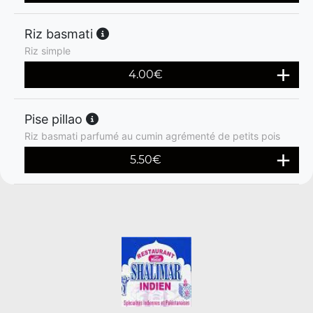
Riz basmati
Riz simple
4.00
€
Pise pillao
Riz basmati parfumé au cumin agrémenté de petits pois
5.50
€