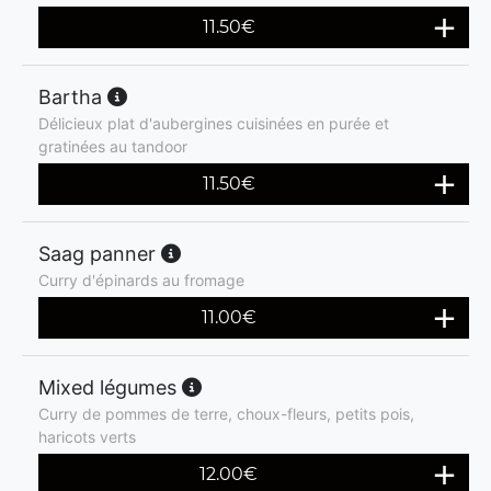
11.50
€
Bartha
Délicieux plat d'aubergines cuisinées en purée et
gratinées au tandoor
11.50
€
Saag panner
Curry d'épinards au fromage
11.00
€
Mixed légumes
Curry de pommes de terre, choux-fleurs, petits pois,
haricots verts
12.00
€