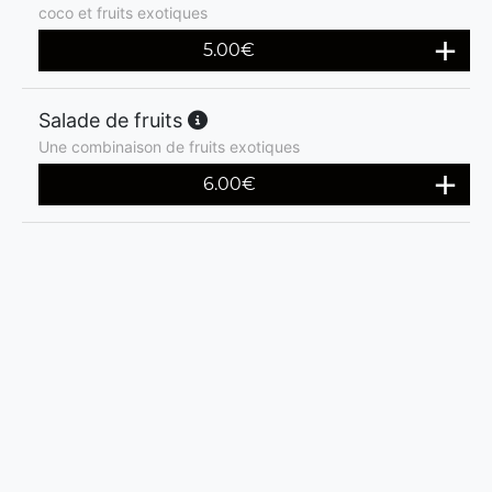
coco et fruits exotiques
5.00
€
Salade de fruits
Une combinaison de fruits exotiques
6.00
€