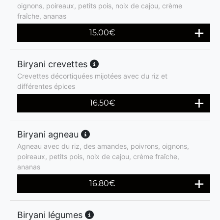
oignons, poireaux, petits pois, noix de cajou, crème
fraîche, ananas
15.00
€
Biryani crevettes
Crevettes décortiquées mijotées avec du riz et
différentes épices
16.50
€
Biryani agneau
Agneau avec du riz, des amandes, poivrons, oignons,
poireaux, petits pois, noix de cajou, crème fraîche,
ananas
16.80
€
Biryani légumes