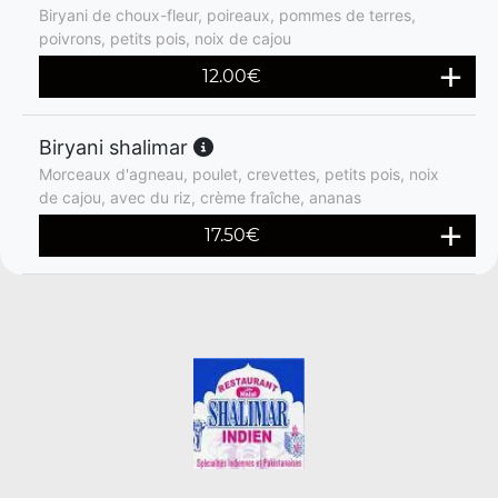
Biryani de choux-fleur, poireaux, pommes de terres,
poivrons, petits pois, noix de cajou
12.00
€
Biryani shalimar
Morceaux d'agneau, poulet, crevettes, petits pois, noix
de cajou, avec du riz, crème fraîche, ananas
17.50
€