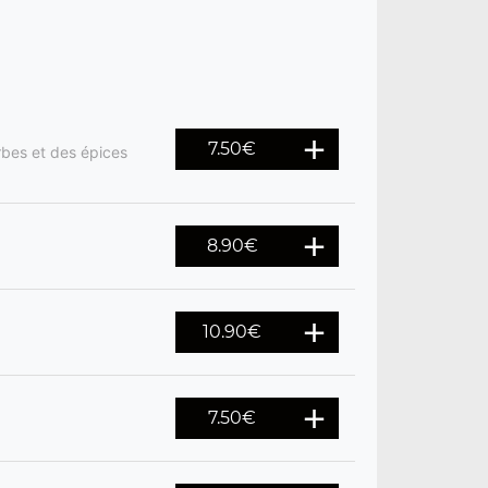
7.50
€
rbes et des épices
8.90
€
10.90
€
7.50
€