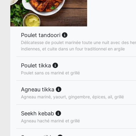
Poulet tandoori
Délicatesse de poulet marinée toute une nuit avec des he
indiennes, et cuite dans un four traditionnel en argile
Poulet tikka
Poulet sans os mariné et grillé
Agneau tikka
Agneau mariné, yaourt, gingembre, épices, ail, grillé
Seekh kebab
Agneau haché mariné et grillé