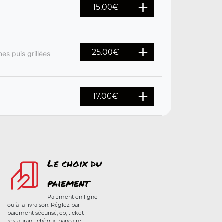
15.00
€
25.00
€
s puis grillées
17.00
€
Le choix du
paiement
Paiement en ligne
ou à la livraison. Réglez par
paiement sécurisé, cb, ticket
restaurant, chèque bancaire,