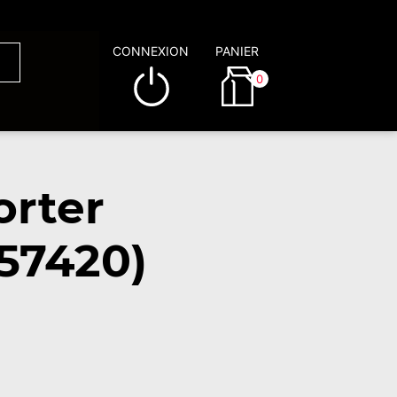
CONNEXION
PANIER
0
orter
(57420)