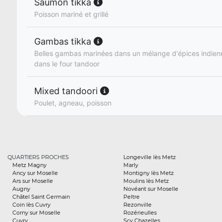
Saumon tikka
Poisson mariné et grillé
Gambas tikka
Belles gambas marinées dans un mélange d'épices indienne
dans le four tandoor
Mixed tandoori
Poulet, agneau, poisson
QUARTIERS PROCHES
Longeville lès Metz
Metz Magny
Marly
Ancy sur Moselle
Montigny lès Metz
Ars sur Moselle
Moulins lès Metz
Augny
Novéant sur Moselle
Châtel Saint Germain
Peltre
Coin lès Cuvry
Rezonville
Corny sur Moselle
Rozérieulles
Cuvry
Scy Chazelles