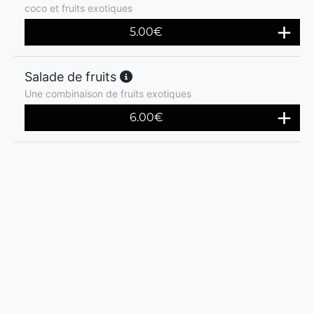
coco et fruits exotiques
5.00
€
Salade de fruits
Une combinaison de fruits exotiques
6.00
€