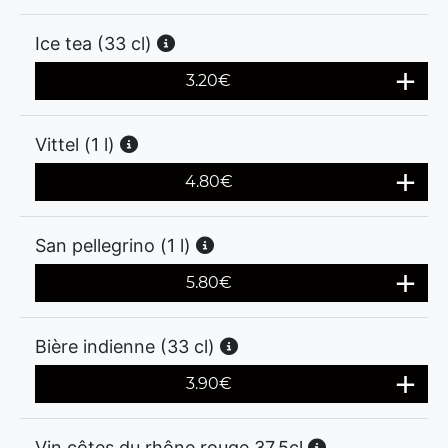
Ice tea (33 cl)
3.20
€
Vittel (1 l)
4.80
€
San pellegrino (1 l)
5.80
€
Bière indienne (33 cl)
3.90
€
Vin côtes du rhône rouge 37.5cl