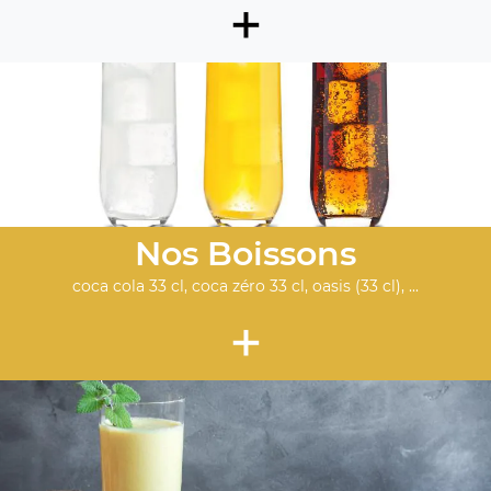
+
Nos Boissons
coca cola 33 cl, coca zéro 33 cl, oasis (33 cl), ...
+