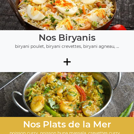
Nos Biryanis
biryani poulet, biryani crevettes, biryani agneau, ...
+
Nos Plats de la Mer
poisson curry, poisson buna massala, crevettes curry, ...