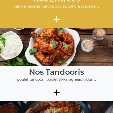
pakora végétal, pakora poulet, pakora crevette, ...
+
Nos Tandooris
poulet tandoori, poulet tikka, agneau tikka, ...
+