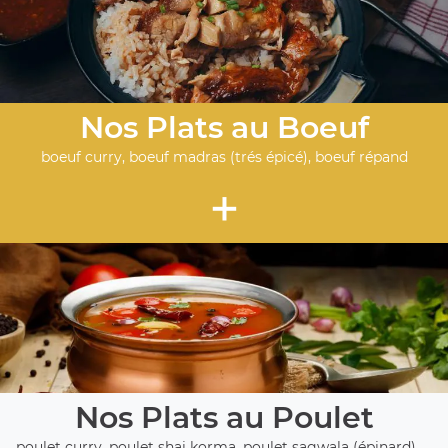
Nos Plats au Boeuf
boeuf curry, boeuf madras (trés épicé), boeuf répand
+
Nos Plats au Poulet
poulet curry, poulet shai korma, poulet sagwala (épinard), ...