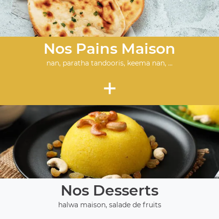
Nos Pains Maison
nan, paratha tandooris, keema nan, ...
+
Nos Desserts
halwa maison, salade de fruits