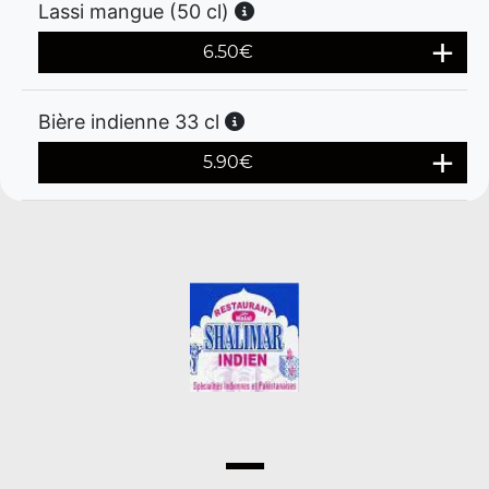
Lassi mangue (50 cl)
6.50
€
Bière indienne 33 cl
5.90
€