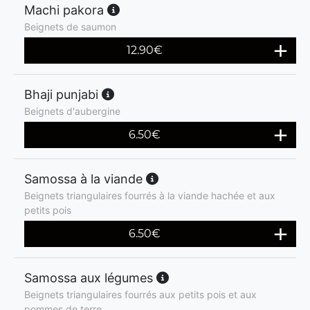
Machi pakora
Beignets de saumon
12.90
€
Bhaji punjabi
Beignets d'aubergine
6.50
€
Samossa à la viande
Beignets triangulaires fourrés à la viande hachée et aux
petits pois
6.50
€
Samossa aux légumes
Beignets triangulaires fourrés aux petits pois et aux
pommes de terre