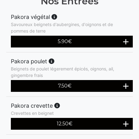
Nos Entrées
Pakora végétal
Savoureux beignets d'aubergines, d'oignons et de
pommes de terre
5.90
€
Pakora poulet
Beignets de poulet légerement épicés, oignons, ail,
gingembre frais
7.50
€
Pakora crevette
Crevettes en beignet
12.50
€