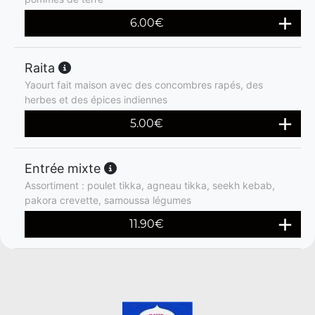
6.00
€
Raita
Yaourt fait maison avec des concombres rapés, des
herbes et des épices indiennes
5.00
€
Entrée mixte
Assortiment : poulet tikka, agneau tikka, seekh kebab,
pakora crevette, samoussa légumes
11.90
€