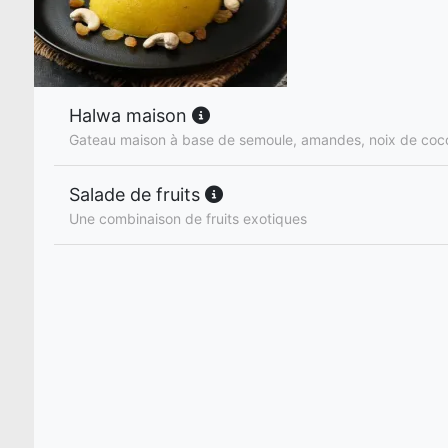
Halwa maison
Gateau maison à base de semoule, amandes, noix de coco 
Salade de fruits
Une combinaison de fruits exotiques