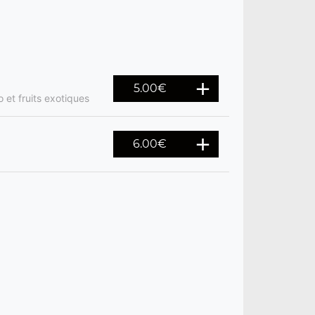
5.00
€
et fruits exotiques
6.00
€