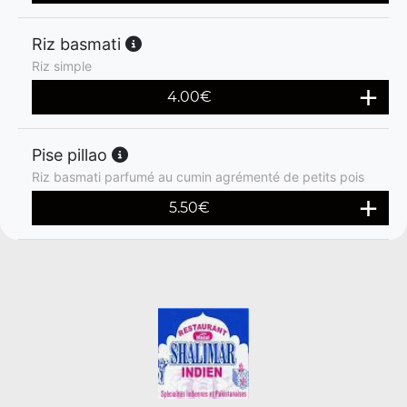
Riz basmati
Riz simple
4.00
€
Pise pillao
Riz basmati parfumé au cumin agrémenté de petits pois
5.50
€