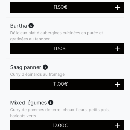
11.50
€
Bartha
Délicieux plat d'aubergines cuisinées en purée et
gratinées au tandoor
11.50
€
Saag panner
Curry d'épinards au fromage
11.00
€
Mixed légumes
Curry de pommes de terre, choux-fleurs, petits pois,
haricots verts
12.00
€