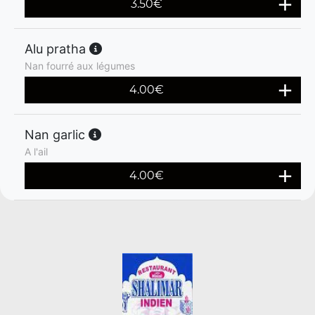
3.50
€
Alu pratha
Nan fourré aux légumes
4.00
€
Nan garlic
A l'ail
4.00
€