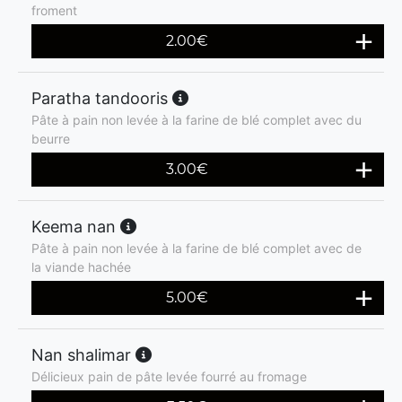
froment
2.00
€
Paratha tandooris
Pâte à pain non levée à la farine de blé complet avec du
beurre
3.00
€
Keema nan
Pâte à pain non levée à la farine de blé complet avec de
la viande hachée
5.00
€
Nan shalimar
Délicieux pain de pâte levée fourré au fromage