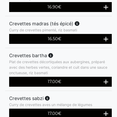
16.90
€
Crevettes madras (tés épicé)
Curry de crevettes pimenté, riz basmati
16.50
€
Crevettes bartha
Plat de crevettes décortiquées aux aubergines, préparé
avec des herbes vertes, coriandre et cuit dans une sauce
onctueuse, riz basmati
17.00
€
Crevettes sabzi
Curry de crevettes aves un mélange de légumes
17.00
€