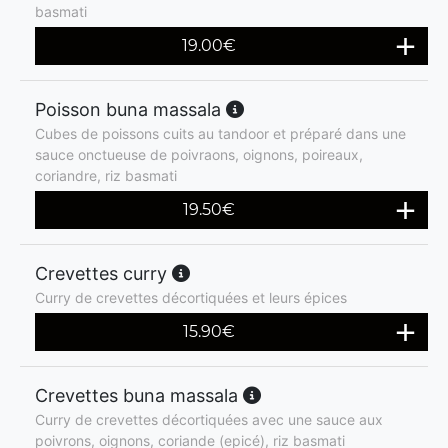
basmati
19.00
€
Poisson buna massala
Cubes de poissons cuits au tandoor et préparé dans une
sauce onctueuse de poivraons, oignons, poireaux,
coriandre, riz basmati
19.50
€
Crevettes curry
Curry de crevettes décortiquées et leurs épices
15.90
€
Crevettes buna massala
Curry de crevettes décortiquées avec une sauce aux
poivrons, oignons, coriande (epicé), riz basmati