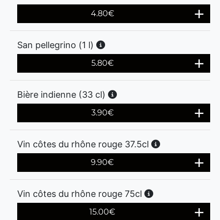
4.80
€
San pellegrino (1 l)
5.80
€
Bière indienne (33 cl)
3.90
€
Vin côtes du rhône rouge 37.5cl
9.90
€
Vin côtes du rhône rouge 75cl
15.00
€