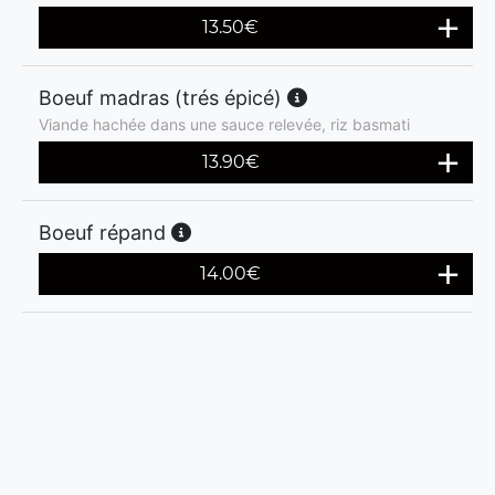
13.50
€
Boeuf madras (trés épicé)
Viande hachée dans une sauce relevée, riz basmati
13.90
€
Boeuf répand
14.00
€