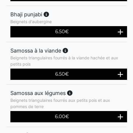
Bhaji punjabi
Beignets d'aubergine
6.50
€
Samossa à la viande
Beignets triangulaires fourrés à la viande hachée et aux
petits pois
6.50
€
Samossa aux légumes
Beignets triangulaires fourrés aux petits pois et aux
pommes de terre
6.00
€