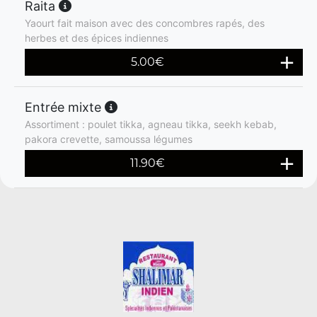
Raita
Yaourt fait maison avec des concombres rapés, des
herbes et des épices indiennes
5.00
€
Entrée mixte
Assortiment : poulet tikka, agneau tikka, seekh kebab,
pakora crevette, samoussa légumes
11.90
€