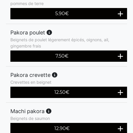
pommes de terre
5.90
€
Pakora poulet
Beignets de poulet légerement épicés, oignons, ail,
gingembre frais
7.50
€
Pakora crevette
Crevettes en beignet
12.50
€
Machi pakora
Beignets de saumon
12.90
€