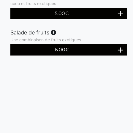
coco et fruits exotiques
5.00
€
Salade de fruits
Une combinaison de fruits exotiques
6.00
€