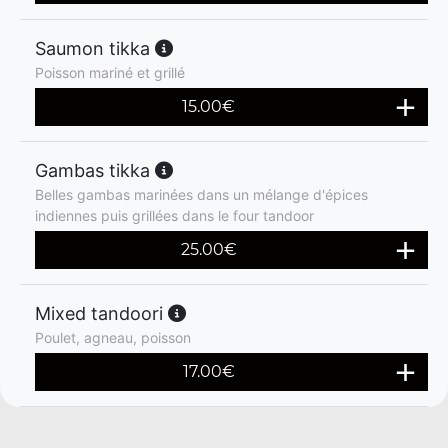
Saumon tikka
Poisson mariné et grillé
15.00
€
Gambas tikka
Belles gambas marinées dans un mélange d'épices
indiennes puis grillées dans le four tandoor
25.00
€
Mixed tandoori
Poulet, agneau, poisson
17.00
€