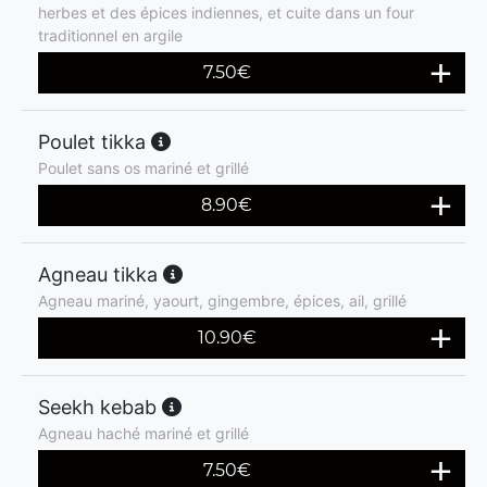
herbes et des épices indiennes, et cuite dans un four
traditionnel en argile
7.50
€
Poulet tikka
Poulet sans os mariné et grillé
8.90
€
Agneau tikka
Agneau mariné, yaourt, gingembre, épices, ail, grillé
10.90
€
Seekh kebab
Agneau haché mariné et grillé
7.50
€