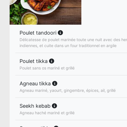
Poulet tandoori
Délicatesse de poulet marinée toute une nuit avec des he
indiennes, et cuite dans un four traditionnel en argile
Poulet tikka
Poulet sans os mariné et grillé
Agneau tikka
Agneau mariné, yaourt, gingembre, épices, ail, grillé
Seekh kebab
Agneau haché mariné et grillé