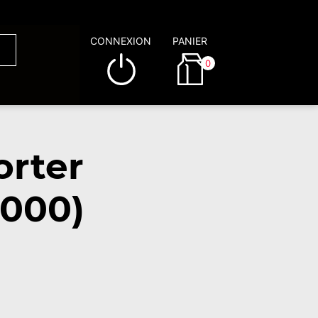
CONNEXION
PANIER
0
orter
7000)