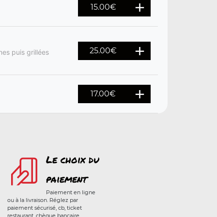
15.00
€
25.00
€
s puis grillées
17.00
€
Le choix du
paiement
Paiement en ligne
ou à la livraison. Réglez par
paiement sécurisé, cb, ticket
restaurant, chèque bancaire,