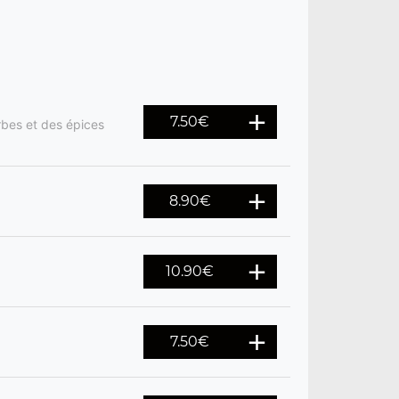
7.50
€
rbes et des épices
8.90
€
10.90
€
7.50
€