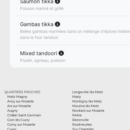
Saumon tikka
Poisson mariné et grillé
Gambas tikka
Belles gambas marinées dans un mélange d'épices indienne
dans le four tandoor
Mixed tandoori
Poulet, agneau, poisson
QUARTIERS PROCHES
Longeville lès Metz
Metz Magny
Marly
Ancy sur Moselle
Montigny lès Metz
Ars sur Moselle
Moulins lès Metz
Augny
Novéant sur Moselle
Châtel Saint Germain
Peltre
Coin lès Cuvry
Rezonville
Corny sur Moselle
Rozérieulles
Cuvry
Scy Chazelles