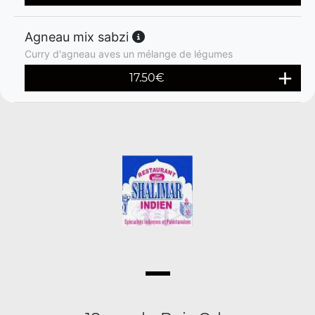
Agneau mix sabzi
Curry d'agneau aves un mélange de légumes
17.50
€