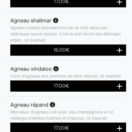
17.00
€
Agneau shalimar
Agneau cuisiné spécialement par le chef dans une
délicieuse sauce tomate. C'est le plat favori des Mahrajas
indien, riz basmati
16.00
€
Agneau vindaloo
Curry d'agneau aux pommes de terre (épicé), riz basmati
17.00
€
Agneau répand
Morceaux d'agneau cuit avec des champignons et un
mélange d'herbes fraîches et d'épices, riz basmati
17.00
€