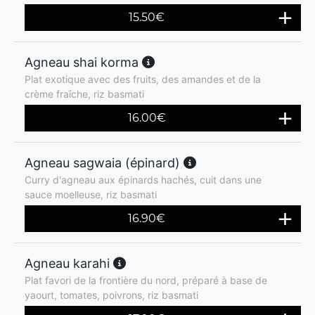
15.50
€
Agneau shai korma
Plat exotique avec des fruits, des amandes et de la
crème fraîche, riz basmati
16.00
€
Agneau sagwaia (épinard)
Curry d'agneau aux épinards hachés, cuit dans une
sauce moelleuse, riz basmati
16.90
€
Agneau karahi
Plat favori de la frontière du nord, préparé à base de
yaourt, tomates, poivrons, riz basmati