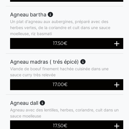
Agneau bartha
Un plat d'agneau aux aubergines, préparé avec des
herbes vertes, de la coriandre et cuit dans une sauce
moelleuse, riz basmati
17.50
€
Agneau madras ( trés épicé)
Viande de boeuf finement hachée cuisinée dans une
sauce curry très relevée
17.00
€
Agneau dall
Agneau avec des lentilles, herbes, coriandre, cuit dans un
sauce moelleuse
17.50
€