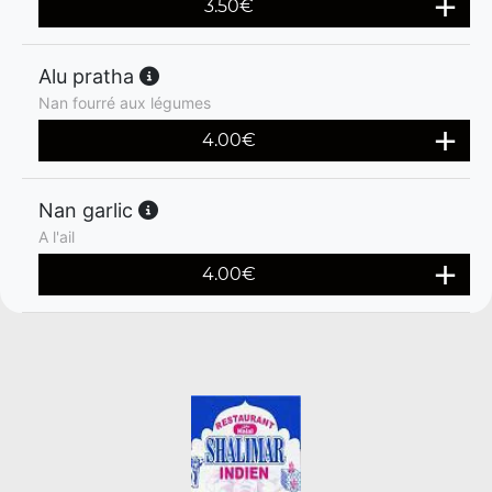
3.50
€
Alu pratha
Nan fourré aux légumes
4.00
€
Nan garlic
A l'ail
4.00
€