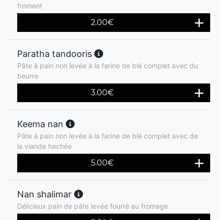
froment
2.00
€
Paratha tandooris
Pâte à pain non levée à la farine de blé complet avec du
beurre
3.00
€
Keema nan
Pâte à pain non levée à la farine de blé complet avec de
la viande hachée
5.00
€
Nan shalimar
Délicieux pain de pâte levée fourré au fromage