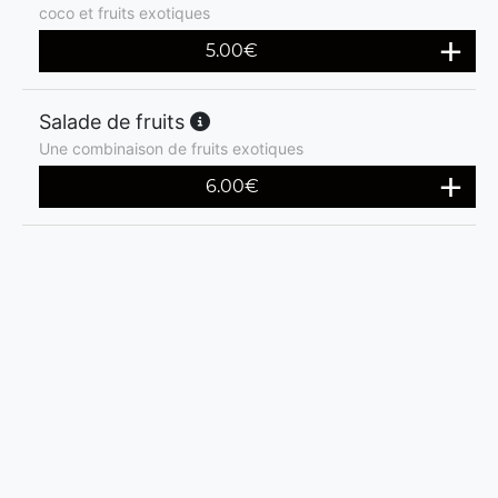
coco et fruits exotiques
5.00
€
Salade de fruits
Une combinaison de fruits exotiques
6.00
€