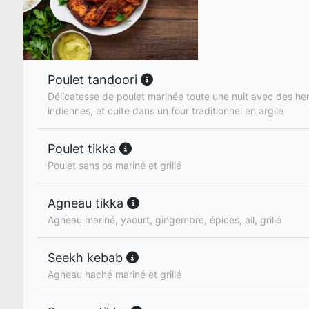
Poulet tandoori
Délicatesse de poulet marinée toute une nuit avec des he
indiennes, et cuite dans un four traditionnel en argile
Poulet tikka
Poulet sans os mariné et grillé
Agneau tikka
Agneau mariné, yaourt, gingembre, épices, ail, grillé
Seekh kebab
Agneau haché mariné et grillé