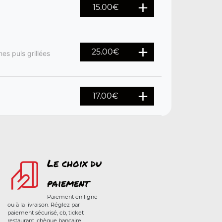
15.00
€
25.00
€
s puis grillées
17.00
€
Le choix du
paiement
Paiement en ligne
ou à la livraison. Réglez par
paiement sécurisé, cb, ticket
restaurant, chèque bancaire,