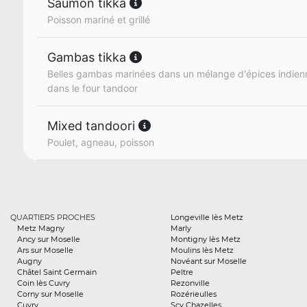
Saumon tikka
Poisson mariné et grillé
Gambas tikka
Belles gambas marinées dans un mélange d'épices indienne
dans le four tandoor
Mixed tandoori
Poulet, agneau, poisson
QUARTIERS PROCHES
Longeville lès Metz
Metz Magny
Marly
Ancy sur Moselle
Montigny lès Metz
Ars sur Moselle
Moulins lès Metz
Augny
Novéant sur Moselle
Châtel Saint Germain
Peltre
Coin lès Cuvry
Rezonville
Corny sur Moselle
Rozérieulles
Cuvry
Scy Chazelles