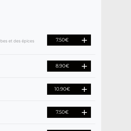
7.50
€
rbes et des épices
8.90
€
10.90
€
7.50
€