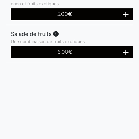
coco et fruits exotiques
5.00
€
Salade de fruits
Une combinaison de fruits exotiques
6.00
€