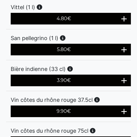
Vittel (1 l)
4.80
€
San pellegrino (1 l)
5.80
€
Bière indienne (33 cl)
3.90
€
Vin côtes du rhône rouge 37.5cl
9.90
€
Vin côtes du rhône rouge 75cl