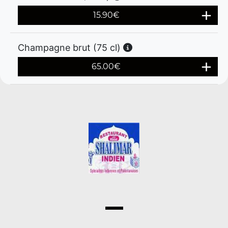
15.90
€
Champagne brut (75 cl)
65.00
€