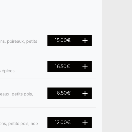
15.00
€
s, poireaux, petits
16.50
€
s épices
16.80
€
aux, petits pois,
12.00
€
ns, petits pois, noix