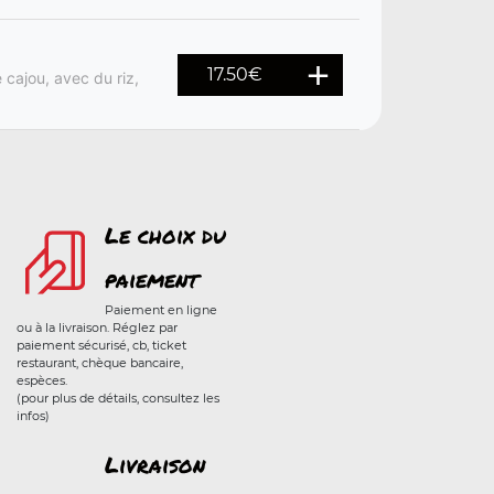
17.50
€
 cajou, avec du riz,
Le choix du
paiement
Paiement en ligne
ou à la livraison. Réglez par
paiement sécurisé, cb, ticket
restaurant, chèque bancaire,
espèces.
(pour plus de détails, consultez les
infos)
Livraison