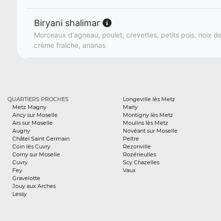
Biryani shalimar
Morceaux d'agneau, poulet, crevettes, petits pois, noix de
crème fraîche, ananas
QUARTIERS PROCHES
Longeville lès Metz
Metz Magny
Marly
Ancy sur Moselle
Montigny lès Metz
Ars sur Moselle
Moulins lès Metz
Augny
Novéant sur Moselle
Châtel Saint Germain
Peltre
Coin lès Cuvry
Rezonville
Corny sur Moselle
Rozérieulles
Cuvry
Scy Chazelles
Fey
Vaux
Gravelotte
Jouy aux Arches
Lessy