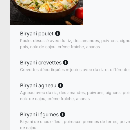
Biryani poulet
Poulet désossé avec du riz, des amandes, poivrons, oignon
pois, noix de cajou, crème fraîche, ananas
Biryani crevettes
Crevettes décortiquées mijotées avec du riz et différente
Biryani agneau
Agneau avec du riz, des amandes, poivrons, oignons, poire
noix de cajou, crème fraîche, ananas
Biryani légumes
Biryani de choux-fleur, poireaux, pommes de terres, poivro
de cajou