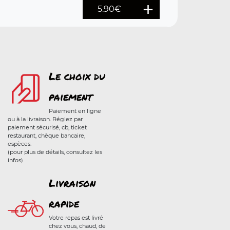
5.90
€
Le choix du
paiement
Paiement en ligne
ou à la livraison. Réglez par
paiement sécurisé, cb, ticket
restaurant, chèque bancaire,
espèces.
(pour plus de détails, consultez les
infos)
Livraison
rapide
Votre repas est livré
chez vous, chaud, de