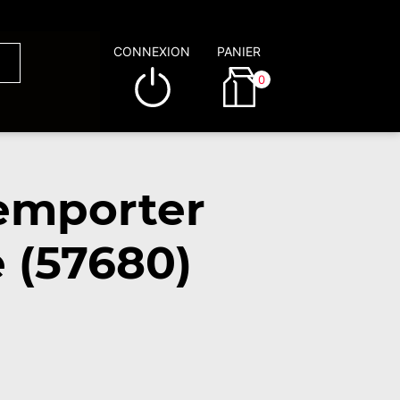
CONNEXION
PANIER
0
 emporter
 (57680)