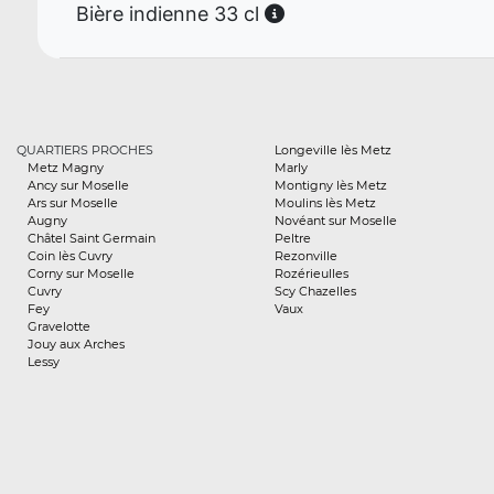
Bière indienne 33 cl
QUARTIERS PROCHES
Longeville lès Metz
Metz Magny
Marly
Ancy sur Moselle
Montigny lès Metz
Ars sur Moselle
Moulins lès Metz
Augny
Novéant sur Moselle
Châtel Saint Germain
Peltre
Coin lès Cuvry
Rezonville
Corny sur Moselle
Rozérieulles
Cuvry
Scy Chazelles
Fey
Vaux
Gravelotte
Jouy aux Arches
Lessy