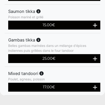
Saumon tikka
Poisson mariné et grillé
15.00
€
Gambas tikka
Belles gambas marinées dans un mélange d'épices
indiennes puis grillées dans le four tandoor
25.00
€
Mixed tandoori
Poulet, agneau, poisson
17.00
€