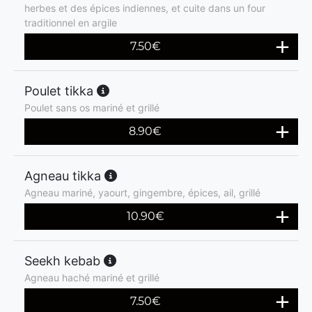
herbes et des épices indiennes, et cuite dans un four
traditionnel en argile
7.50
€
Poulet tikka
Poulet sans os mariné et grillé
8.90
€
Agneau tikka
Agneau mariné, yaourt, gingembre, épices, ail, grillé
10.90
€
Seekh kebab
Agneau haché mariné et grillé
7.50
€