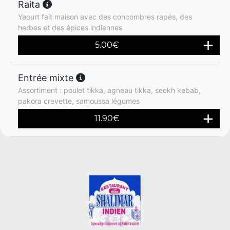
Raita
Yaourt fait maison avec des concombres rapés, des
herbes et des épices indiennes
5.00
€
Entrée mixte
Assortiment : poulet tikka, agneau tikka, seekh kebab,
pakora crevette, samoussa légumes
11.90
€