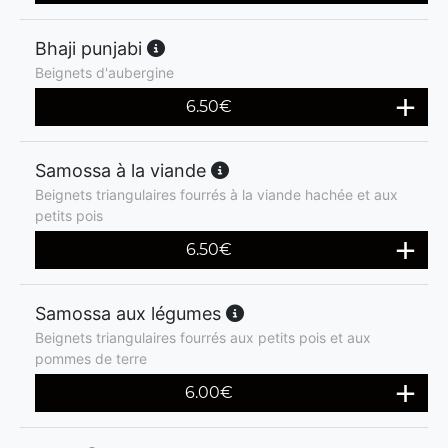
Bhaji punjabi
Beignets d'aubergine
6.50
€
Samossa à la viande
Beignets triangulaires fourrés à la viande hachée et aux
petits pois
6.50
€
Samossa aux légumes
Beignets triangulaires fourrés aux petits pois et aux
pommes de terre
6.00
€