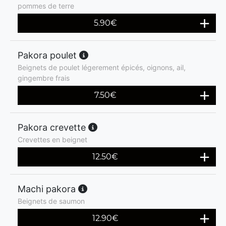
pommes de terre
5.90
€
Pakora poulet
Beignets de poulet légerement épicés, oignons, ail,
gingembre frais
7.50
€
Pakora crevette
Crevettes en beignet
12.50
€
Machi pakora
Beignets de saumon
12.90
€