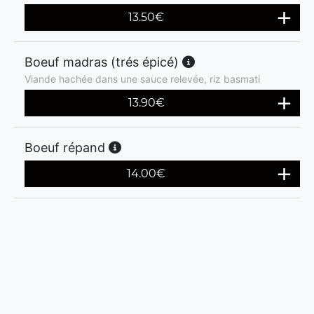
13.50
€
Boeuf madras (trés épicé)
Viande hachée dans une sauce relevée, riz basmati
13.90
€
Boeuf répand
14.00
€