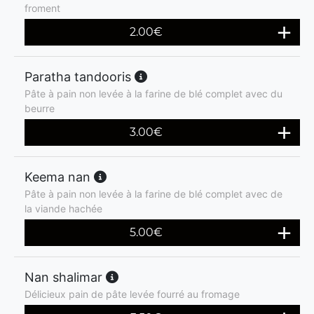
froment
2.00
€
Paratha tandooris
Pâte à pain non levée à la farine de blé complet avec du
beurre
3.00
€
Keema nan
Pâte à pain non levée à la farine de blé complet avec de
la viande hachée
5.00
€
Nan shalimar
Délicieux pain de pâte levée fourré au fromage