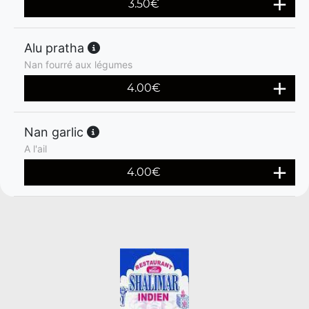
3.50
€
Alu pratha
Nan fourré aux légumes
4.00
€
Nan garlic
A l'ail
4.00
€