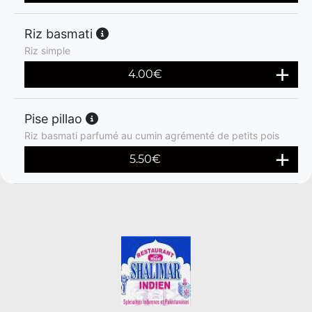
Riz basmati
Riz simple
4.00
€
Pise pillao
Riz basmati parfumé au cumin agrémenté de petits pois
5.50
€