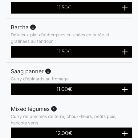
11.50
€
Bartha
Délicieux plat d'aubergines cuisinées en purée et
gratinées au tandoor
11.50
€
Saag panner
Curry d'épinards au fromage
11.00
€
Mixed légumes
Curry de pommes de terre, choux-fleurs, petits pois,
haricots verts
12.00
€