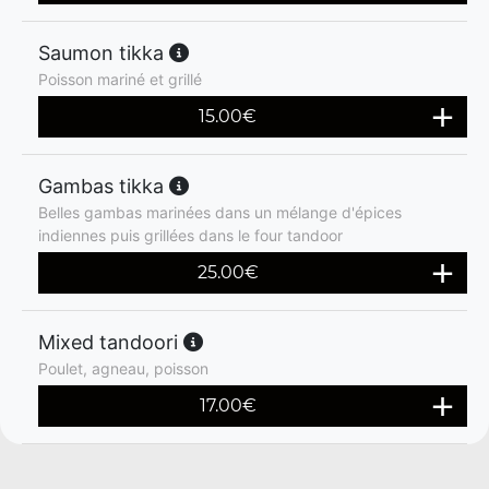
Saumon tikka
Poisson mariné et grillé
15.00
€
Gambas tikka
Belles gambas marinées dans un mélange d'épices
indiennes puis grillées dans le four tandoor
25.00
€
Mixed tandoori
Poulet, agneau, poisson
17.00
€