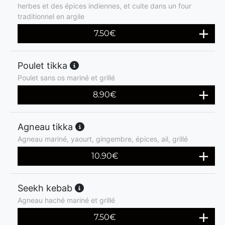
herbes et des épices indiennes, et cuite dans un four
traditionnel en argile
7.50
€
Poulet tikka
Poulet sans os mariné et grillé
8.90
€
Agneau tikka
Agneau mariné, yaourt, gingembre, épices, ail, grillé
10.90
€
Seekh kebab
Agneau haché mariné et grillé
7.50
€