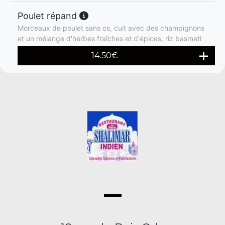
Poulet répand
Morceaux de poulet sans os, cuit avec des champignons
et un mélange d'herbes fraîches et d'épices, riz basmati
14.50
€