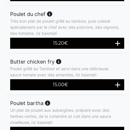
Poulet du chef
Très bon plat de poulet grillé au tandoor, puis cuisiné
spécialement par le chef avec des poivrons, des oignons,
des tomates, riz basmati
15.20
€
Butter chicken fry
Poulet grillé au Tandoor et servi dans une délicieuse
sauce tomate avec des amandes, riz basmati
15.00
€
Poulet bartha
Un plat de poulet aux aubergines, préparé avec des
herbes vertes, de la coriandre et cuit dans une sauce
moelleuse, riz basmati