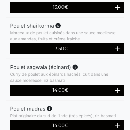
13.00
€
Poulet shai korma
Morceaux de poulet cuisinés dans une sauce moelleuse
aux amandes, fruits et crème fraîche
13.50
€
Poulet sagwala (épinard)
Curry de poulet aux épinards hachés, cuit dans une
sauce moelleuse, riz basmati
14.00
€
Poulet madras
Plat originaire du sud de l'Inde (très épicés), riz basmati
14.00
€