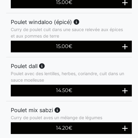
15.00
€
Poulet windaloo (épicé)
Curry de poulet cuit dans une sauce relevée aux épices
et aux pommes de terre
15.00
€
Poulet dall
Poulet avec des lentilles, herbes, coriandre, cuit dans un
sauce moelleuse
14.50
€
Poulet mix sabzi
Curry de poulet aves un mélange de légumes
14.20
€