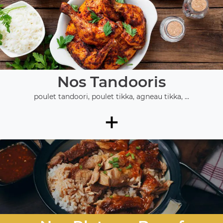
Nos Tandooris
poulet tandoori, poulet tikka, agneau tikka, ...
+