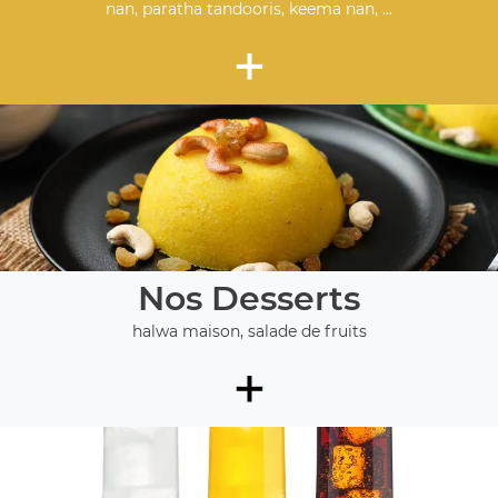
nan, paratha tandooris, keema nan, ...
+
Nos Desserts
halwa maison, salade de fruits
+