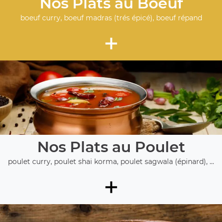
Nos Plats au Boeuf
boeuf curry, boeuf madras (trés épicé), boeuf répand
+
Nos Plats au Poulet
poulet curry, poulet shai korma, poulet sagwala (épinard), ...
+