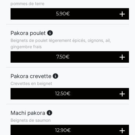
pommes de terre
5.90
€
Pakora poulet
Beignets de poulet légerement épicés, oignons, ail,
gingembre frais
7.50
€
Pakora crevette
Crevettes en beignet
12.50
€
Machi pakora
Beignets de saumon
12.90
€