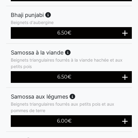
Bhaji punjabi
Beignets d'aubergine
6.50
€
Samossa à la viande
Beignets triangulaires fourrés à la viande hachée et aux
petits pois
6.50
€
Samossa aux légumes
Beignets triangulaires fourrés aux petits pois et aux
pommes de terre
6.00
€