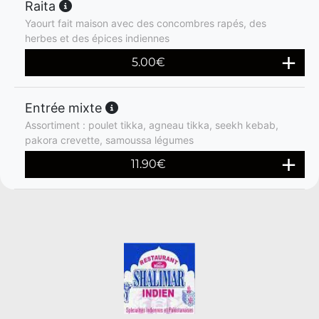
Raita
Yaourt fait maison avec des concombres rapés, des
herbes et des épices indiennes
5.00
€
Entrée mixte
Assortiment : poulet tikka, agneau tikka, seekh kebab,
pakora crevette, samoussa légumes
11.90
€