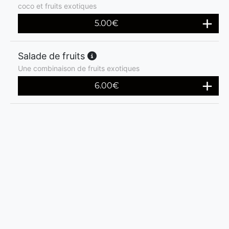
coco et fruits exotiques
5.00
€
Salade de fruits
Une combinaison de fruits exotiques
6.00
€