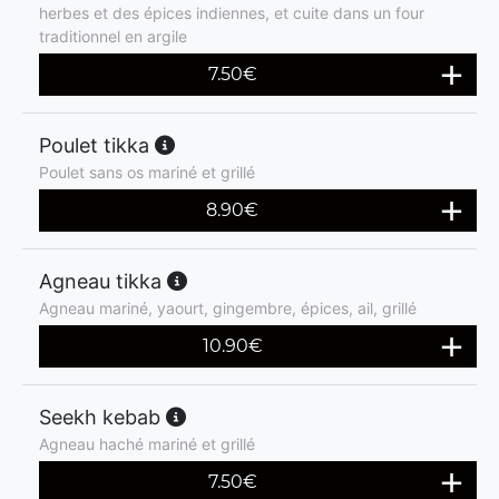
herbes et des épices indiennes, et cuite dans un four
traditionnel en argile
7.50
€
Poulet tikka
Poulet sans os mariné et grillé
8.90
€
Agneau tikka
Agneau mariné, yaourt, gingembre, épices, ail, grillé
10.90
€
Seekh kebab
Agneau haché mariné et grillé
7.50
€