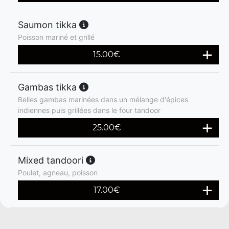
Saumon tikka
Poisson mariné et grillé
15.00
€
Gambas tikka
Belles gambas marinées dans un mélange d'épices
indiennes puis grillées dans le four tandoor
25.00
€
Mixed tandoori
Poulet, agneau, poisson
17.00
€