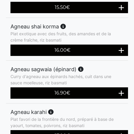
15.50
€
Agneau shai korma
Plat exotique avec des fruits, des amandes et de la
crème fraîche, riz basmati
16.00
€
Agneau sagwaia (épinard)
Curry d'agneau aux épinards hachés, cuit dans une
sauce moelleuse, riz basmati
16.90
€
Agneau karahi
Plat favori de la frontière du nord, préparé à base de
yaourt, tomates, poivrons, riz basmati