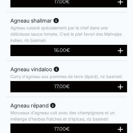
17.00
€
Agneau shalimar
Agneau cuisiné spécialement par le chef dans une
délicieuse sauce tomate. C'est le plat favori des Mahrajas
indien, riz basmati
16.00
€
Agneau vindaloo
Curry d'agneau aux pommes de terre (épicé), riz basmati
17.00
€
Agneau répand
Morceaux d'agneau cuit avec des champignons et un
mélange d'herbes fraîches et d'épices, riz basmati
17.00
€