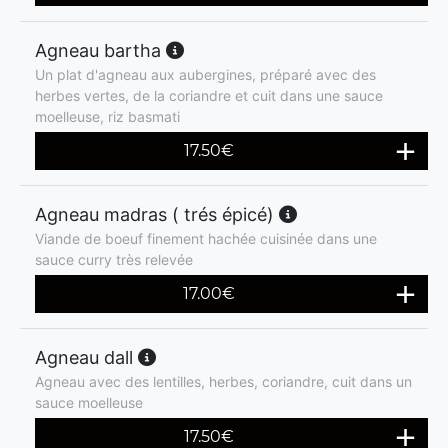
Agneau bartha
Un plat d'agneau aux aubergines, préparé avec des
herbes vertes, de la coriandre et cuit dans une sauce
moelleuse, riz basmati
17.50
€
Agneau madras ( trés épicé)
Viande de boeuf finement hachée cuisinée dans une
sauce curry très relevée
17.00
€
Agneau dall
Agneau avec des lentilles, herbes, coriandre, cuit dans un
sauce moelleuse
17.50
€