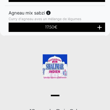
Agneau mix sabzi
Curry d'agneau aves un mélange de légumes
17.50
€