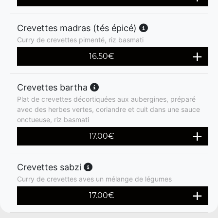
Crevettes madras (tés épicé)
Curry de crevettes pimenté, riz basmati
16.50
€
Crevettes bartha
Plat de crevettes décortiquées aux aubergines, préparé
avec des herbes vertes, coriandre et cuit dans une sauce
onctueuse, riz basmati
17.00
€
Crevettes sabzi
Curry de crevettes aves un mélange de légumes
17.00
€