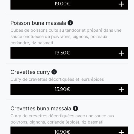
19.00
€
Poisson buna massala
Cubes de poissons cuits au tandoor et préparé dans une
sauce onctueuse de poivraons, oignons, poireaux,
coriandre, riz basmati
19.50
€
Crevettes curry
Curry de crevettes décortiquées et leurs épices
15.90
€
Crevettes buna massala
Curry de crevettes décortiquées avec une sauce aux
poivrons, oignons, coriande (epicé), riz basmati
16.90
€