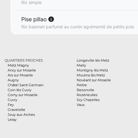
Riz simple
Pise pillao
Riz basmati parfumé au cumin agrémenté de petits pois
QUARTIERS PROCHES
Longeville lès Metz
Metz Magny
Marly
Ancy sur Moselle
Montigny lès Metz
Ars sur Moselle
Moulins lès Metz
Augny
Novéant sur Moselle
Châtel Saint Germain
Peltre
Coin lès Cuvry
Rezonville
Corny sur Moselle
Rozérieulles
Cuvry
Scy Chazelles
Fey
Vaux
Gravelotte
Jouy aux Arches
Lessy