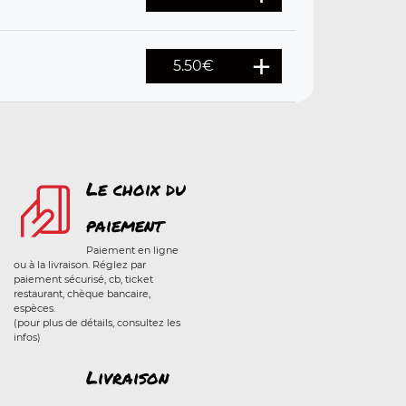
5.50
€
Le choix du
paiement
Paiement en ligne
ou à la livraison. Réglez par
paiement sécurisé, cb, ticket
restaurant, chèque bancaire,
espèces.
(pour plus de détails, consultez les
infos)
Livraison