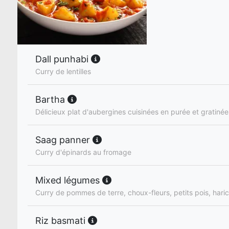
Dall punhabi
Curry de lentilles
Bartha
Délicieux plat d'aubergines cuisinées en purée et gratiné
Saag panner
Curry d'épinards au fromage
Mixed légumes
Curry de pommes de terre, choux-fleurs, petits pois, haric
Riz basmati