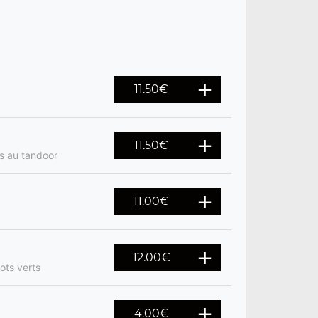
11.50
€
11.50
€
es au tandoor
11.00
€
12.00
€
ots verts
4.00
€