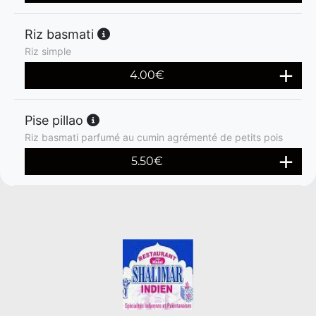
Riz basmati
Riz simple
4.00
€
Pise pillao
Riz basmati parfumé au cumin agrémenté de petits pois
5.50
€