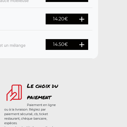
 sauce moelleuse
14.20
€
14.50
€
et un mélange
Le choix du
paiement
Paiement en ligne
ou à la livraison. Réglez par
paiement sécurisé, cb, ticket
restaurant, chèque bancaire,
espèces.