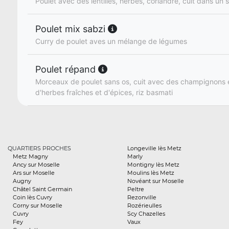
Poulet avec des lentilles, herbes, coriandre, cuit dans un
Poulet mix sabzi
Curry de poulet aves un mélange de légumes
Poulet répand
Morceaux de poulet sans os, cuit avec des champignons 
d'herbes fraîches et d'épices, riz basmati
QUARTIERS PROCHES
Longeville lès Metz
Metz Magny
Marly
Ancy sur Moselle
Montigny lès Metz
Ars sur Moselle
Moulins lès Metz
Augny
Novéant sur Moselle
Châtel Saint Germain
Peltre
Coin lès Cuvry
Rezonville
Corny sur Moselle
Rozérieulles
Cuvry
Scy Chazelles
Fey
Vaux