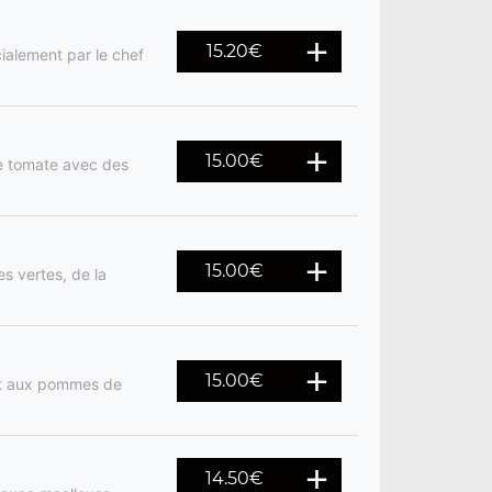
15.20
€
cialement par le chef
15.00
€
ce tomate avec des
15.00
€
s vertes, de la
15.00
€
 et aux pommes de
14.50
€