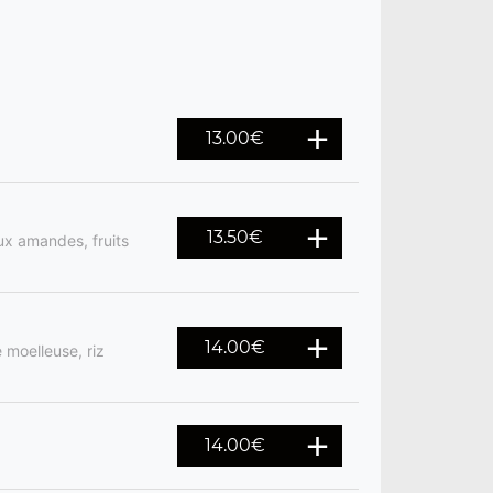
13.00
€
13.50
€
x amandes, fruits
14.00
€
 moelleuse, riz
14.00
€