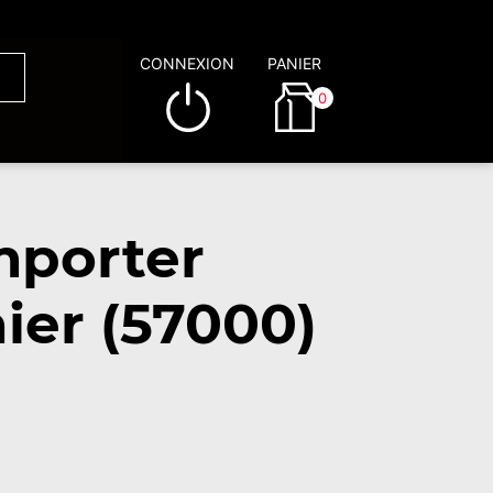
CONNEXION
PANIER
0
mporter
ier (57000)