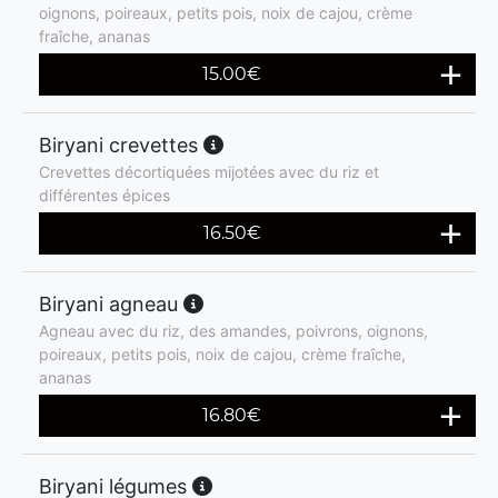
oignons, poireaux, petits pois, noix de cajou, crème
fraîche, ananas
15.00
€
Biryani crevettes
Crevettes décortiquées mijotées avec du riz et
différentes épices
16.50
€
Biryani agneau
Agneau avec du riz, des amandes, poivrons, oignons,
poireaux, petits pois, noix de cajou, crème fraîche,
ananas
16.80
€
Biryani légumes