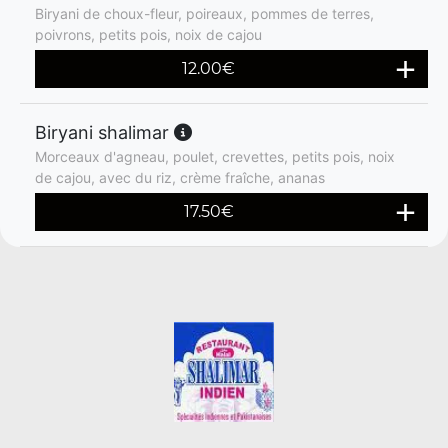
Biryani de choux-fleur, poireaux, pommes de terres,
poivrons, petits pois, noix de cajou
12.00
€
Biryani shalimar
Morceaux d'agneau, poulet, crevettes, petits pois, noix
de cajou, avec du riz, crème fraîche, ananas
17.50
€