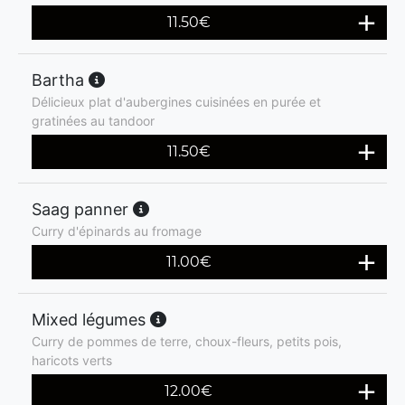
11.50
€
Bartha
Délicieux plat d'aubergines cuisinées en purée et
gratinées au tandoor
11.50
€
Saag panner
Curry d'épinards au fromage
11.00
€
Mixed légumes
Curry de pommes de terre, choux-fleurs, petits pois,
haricots verts
12.00
€