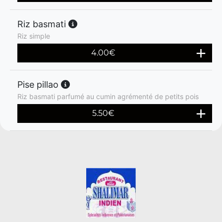
Riz basmati
Riz simple
4.00
€
Pise pillao
Riz basmati parfumé au cumin agrémenté de petits pois
5.50
€