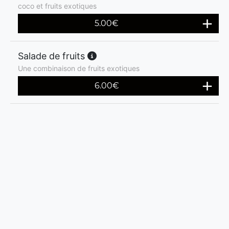
coco et fruits exotiques
5.00
€
Salade de fruits
Une combinaison de fruits exotiques
6.00
€