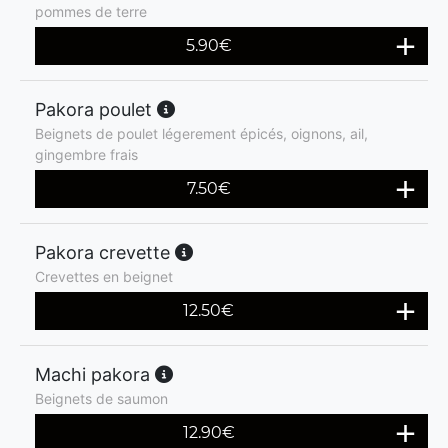
pommes de terre
5.90
€
Pakora poulet
Beignets de poulet légerement épicés, oignons, ail,
gingembre frais
7.50
€
Pakora crevette
Crevettes en beignet
12.50
€
Machi pakora
Beignets de saumon
12.90
€