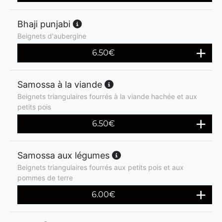
Bhaji punjabi
Beignets d'aubergine
6.50
€
Samossa à la viande
Beignets triangulaires fourrés à la viande hachée et aux
petits pois
6.50
€
Samossa aux légumes
Beignets triangulaires fourrés aux petits pois et aux
pommes de terre
6.00
€