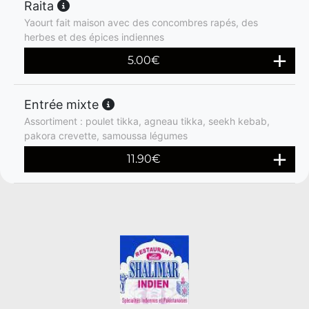
Raita
Yaourt fait maison avec des concombres rapés, des
herbes et des épices indiennes
5.00
€
Entrée mixte
Assortiment : poulet tikka, agneau tikka, seekh kebab,
pakora crevette, samoussa légumes
11.90
€